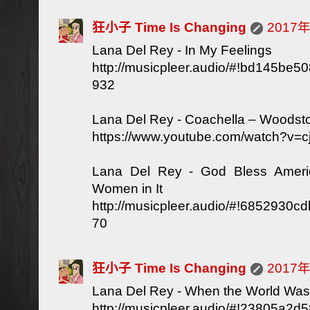
狂小子 Time Is Changing
2017
Lana Del Rey - In My Feelings
http://musicpleer.audio/#!bd145b
932
Lana Del Rey - Coachella – Woodst
https://www.youtube.com/watch?v=c
Lana Del Rey - God Bless Americ
Women in It
http://musicpleer.audio/#!6852930
70
狂小子 Time Is Changing
2017
Lana Del Rey - When the World Was
http://musicpleer.audio/#!23805a2