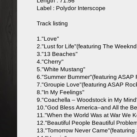
Length : 71:56
Label : Polydor Interscope
Track listing
1."Love"
2."Lust for Life"(featuring The Weeknd
3."13 Beaches"
4."Cherry"
5."White Mustang"
6."Summer Bummer"(featuring ASAP R
7."Groupie Love"(featuring ASAP Roc
8."In My Feelings"
9."Coachella – Woodstock in My Mind
10."God Bless America–and All the Bea
11."When the World Was at War We K
12."Beautiful People Beautiful Problem
13."Tomorrow Never Came"(featuring