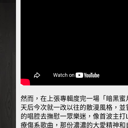
然而，在上張專輯度完一場「暗黑蜜
天后今次就一改以往的散漫風格，並
的唱腔去撫慰一眾樂迷，像首波主打L
療傷系歌曲，那份濃濃的大愛精神和