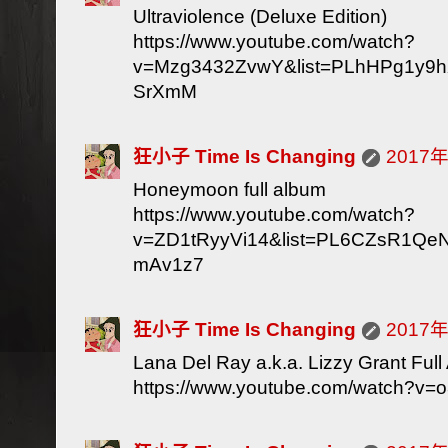
Ultraviolence (Deluxe Edition)
https://www.youtube.com/watch?
v=Mzg3432ZvwY&list=PLhHPg1y9
SrXmM
狂小子 Time Is Changing
2017
Honeymoon full album
https://www.youtube.com/watch?
v=ZD1tRyyVi14&list=PL6CZsR1Q
mAv1z7
狂小子 Time Is Changing
2017
Lana Del Ray a.k.a. Lizzy Grant Ful
https://www.youtube.com/watch?v