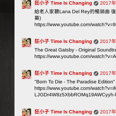
狂小子 Time Is Changing
2017
給老人家聽Lana Del Rey的暢銷
幕)
https://www.youtube.com/watch?v=
狂小子 Time Is Changing
2017
The Great Gatsby - Original Soundtr
https://www.youtube.com/watch?v
狂小子 Time Is Changing
2017
"Born To Die - The Paradise Edition"
https://www.youtube.com/watch?v=
LJGDr4W8z5XbbROMq19AWCyyh-l
狂小子 Time Is Changing
2017