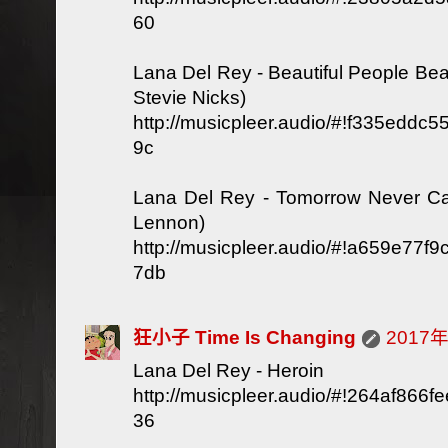
60
Lana Del Rey - Beautiful People Beau
Stevie Nicks)
http://musicpleer.audio/#!f335edd
9c
Lana Del Rey - Tomorrow Never C
Lennon)
http://musicpleer.audio/#!a659e77
7db
狂小子 Time Is Changing
2017
Lana Del Rey - Heroin
http://musicpleer.audio/#!264af86
36