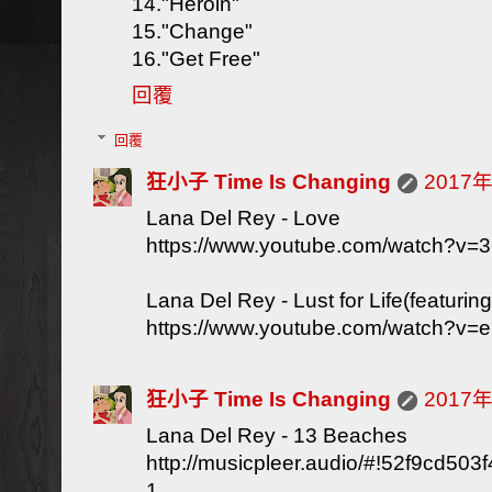
14."Heroin"
15."Change"
16."Get Free"
回覆
回覆
狂小子 Time Is Changing
2017
Lana Del Rey - Love
https://www.youtube.com/watch?v
Lana Del Rey - Lust for Life(featuri
https://www.youtube.com/watch?v
狂小子 Time Is Changing
2017
Lana Del Rey - 13 Beaches
http://musicpleer.audio/#!52f9cd50
1